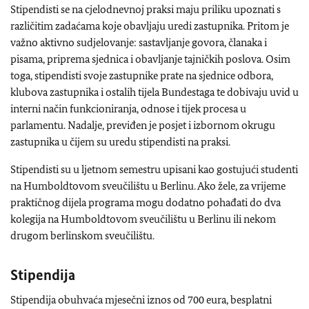
Stipendisti se na cjelodnevnoj praksi maju priliku upoznati s
različitim zadaćama koje obavljaju uredi zastupnika. Pritom je
važno aktivno sudjelovanje: sastavljanje govora, članaka i
pisama, priprema sjednica i obavljanje tajničkih poslova. Osim
toga, stipendisti svoje zastupnike prate na sjednice odbora,
klubova zastupnika i ostalih tijela Bundestaga te dobivaju uvid u
interni način funkcioniranja, odnose i tijek procesa u
parlamentu. Nadalje, previđen je posjet i izbornom okrugu
zastupnika u čijem su uredu stipendisti na praksi.
Stipendisti su u ljetnom semestru upisani kao gostujući studenti
na Humboldtovom sveučilištu u Berlinu. Ako žele, za vrijeme
praktičnog dijela programa mogu dodatno pohađati do dva
kolegija na Humboldtovom sveučilištu u Berlinu ili nekom
drugom berlinskom sveučilištu.
Stipendija
Stipendija obuhvaća mjesečni iznos od 700 eura, besplatni