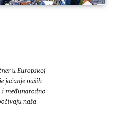
tner u Europskoj
je jačanje naših
ja i međunarodno
počivaju naša