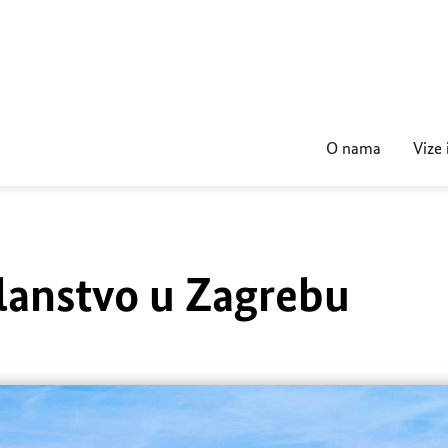
O nama
Vize 
lanstvo u Zagrebu