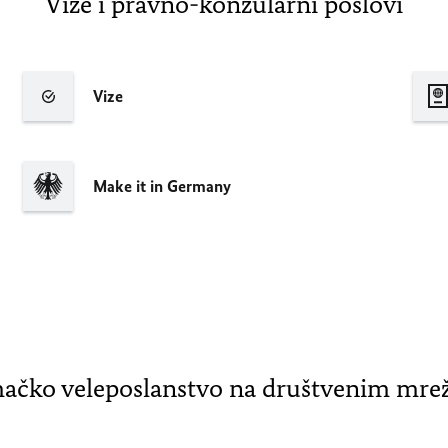
Vize i pravno-konzularni poslovi
Vize
Make it in Germany
ačko veleposlanstvo na društvenim mr