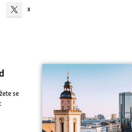
X
d
žete se
: