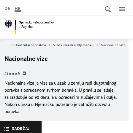
DE
HR
Njemačko veleposlanstvo
u Zagrebu
e i pravno-konzularni poslovi
Vize i ulazak u Njemačku
Nacionalne vize
Nacionalne vize
članak
Nacionalna viza je viza za ulazak u zemlju radi dugotrajnog
boravka s određenom svrhom boravka. U pravilu se izdaje
za razdoblje od 90 dana, a u određenim slučajevima i dulje.
Nakon ulaska u Njemačku potrebno je zatražiti dozvolu
boravka.
SADRŽAJ