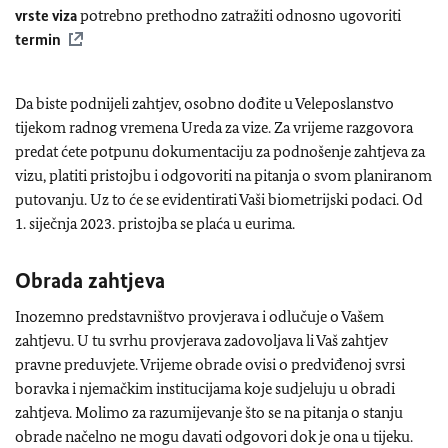
vrste viza
potrebno prethodno zatražiti odnosno ugovoriti
termin
Da biste podnijeli zahtjev, osobno dođite u Veleposlanstvo
tijekom radnog vremena Ureda za vize. Za vrijeme razgovora
predat ćete potpunu dokumentaciju za podnošenje zahtjeva za
vizu, platiti pristojbu i odgovoriti na pitanja o svom planiranom
putovanju. Uz to će se evidentirati Vaši biometrijski podaci. Od
1. siječnja 2023. pristojba se plaća u eurima.
Obrada zahtjeva
Inozemno predstavništvo provjerava i odlučuje o Vašem
zahtjevu. U tu svrhu provjerava zadovoljava li Vaš zahtjev
pravne preduvjete. Vrijeme obrade ovisi o predviđenoj svrsi
boravka i njemačkim institucijama koje sudjeluju u obradi
zahtjeva. Molimo za razumijevanje što se na pitanja o stanju
obrade načelno ne mogu davati odgovori dok je ona u tijeku.