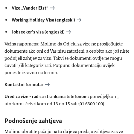
Vize „Vander Elst“
Working Holiday Visa (engleski)
Jobseeker’s visa (engleski)
Važna napomena:
Molimo da Odjelu za vize ne prosljeđujete
dokumente ako oni od Vas nisu zatraženi, a osobito ako još niste
podnijeli zahtjev za vizu. Takvi se dokumenti ovdje ne mogu
čuvati i/ili kategorizirati. Potpunu dokumentaciju uvijek
ponesite izravno na termin.
Kontaktni formular
Ured za vize - rad sa strankama telefonom:
ponedjeljkom,
utorkom i četvrtkom od 13 do 15 sati (01 6300 100).
Podnošenje zahtjeva
Molimo obratite pažnju na to da je za predaju zahtjeva za
sve