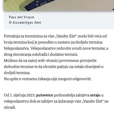
Pass mit Visum
© Auswärtiges Amt
Potražnja za terminima za vize „Vander Elst“ može biti veća od
broja termina koji je ponuđen u sustavu za dodjelu termina
Veleposlanstva. Veleposlanstvo redovito uvodi nove termine, a
zbog storniranja oslobađa i dodatne termini.
Molimo da na našoj web-stranici povremeno provjerite
slobodne termine te da obratite pažnju na ostale obavijesti o
dodjeli termina.
Na upite o vremenu čekanja nije moguće odgovoriti.
Od 1. siječnja 2023.
putovnice
podnositelja zahtjeva
ostaju
u
veleposlanstvu dok se zahtjev za izdavanje vize „Vander Elst“ ne
obradi.