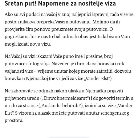
Sretan put! Napomene za nositelje viza
Ako su svi podaci na Vašoj viznoj naljepnici ispravni, tada više ne
postoji nikakva prepreka Vašem putovanju. Molimo da ih
provjerite čim ponovo preuzmete svoju putovnicu. O
pogreškama biste nas trebali odmah obavijestiti da bismo Vam
mogli izdati novu vizu.
Na Vašoj su vizi iskazani Vaše puno ime i prezime, broj
putovnice i fotografija. Naveden je i broj dana boravka i rok
valjanosti vize - vrijeme unutar kojeg morate zatražiti dozvolu
boravka u Njemačkoj (ne vrijedi za vize „Vander Elst“).
Ne zaboravite se odmah nakon ulaska u Njemačku prijaviti
prijavnom uredu („Einwohnermeldeamt“) i dogovoriti termin u
uredu za strance („Ausländerbehörde“); iznimka su vize „Vander
Elst“. S vizom za ulazak možete putovati unutar schengenskog
prostora.