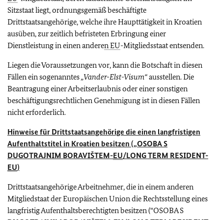
Sitzstaat liegt, ordnungsgemäß beschäftigte
Drittstaatsangehörige, welche ihre Haupttätigkeit in Kroatien
ausüben, zur zeitlich befristeten Erbringung einer
Dienstleistung in einen andere
n
EU
-Mitgliedsstaat entsenden.
Liegen die Voraussetzungen vor, kann die Botschaft in diesen
Fällen ein sogenanntes
„Vander-Elst-Visum“
ausstellen. Die
Beantragung einer Arbeitserlaubnis oder einer sonstigen
beschäftigungsrechtlichen Genehmigung ist in diesen Fällen
nicht erforderlich.
Hinweise für Drittstaatsangehörige die einen langfristigen
Aufenthaltstitel in Kroatien besitzen („OSOBA S
DUGOTRAJNIM BORAVIŠTEM-
EU
/LONG TERM RESIDENT-
EU
)
Drittstaatsangehörige Arbeitnehmer, die in einem anderen
Mitgliedstaat der Europäischen Union die Rechtsstellung eines
langfristig Aufenthaltsberechtigten besitzen (“OSOBA S