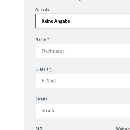
Anrede
Name
*
E-Mail
*
Straße
PLZ
Wohno