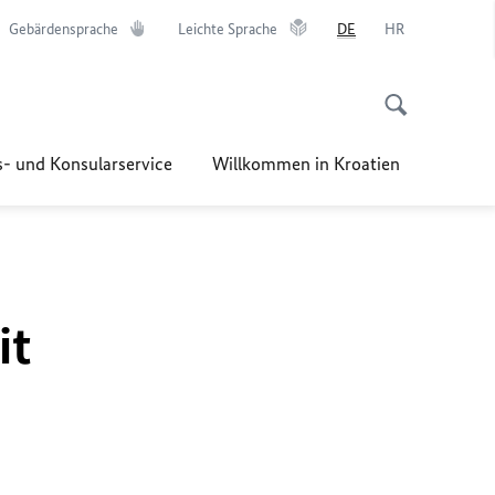
Gebärdensprache
Leichte Sprache
DE
HR
s- und Konsularservice
Willkommen in Kroatien
it